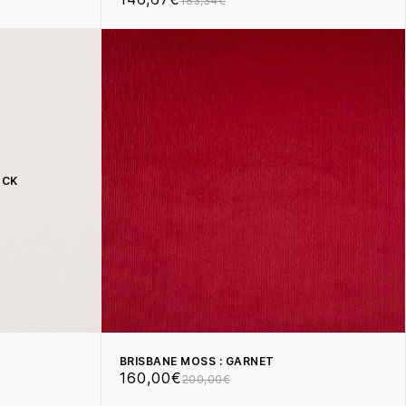
183,34€
OCK
BRISBANE MOSS : GARNET
160,00€
200,00€