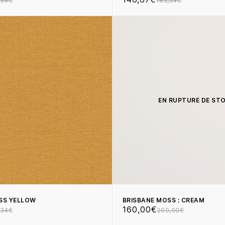
,34€
183,34€
EN RUPTURE DE ST
SS YELLOW
BRISBANE MOSS : CREAM
160,00€
,34€
200,00€