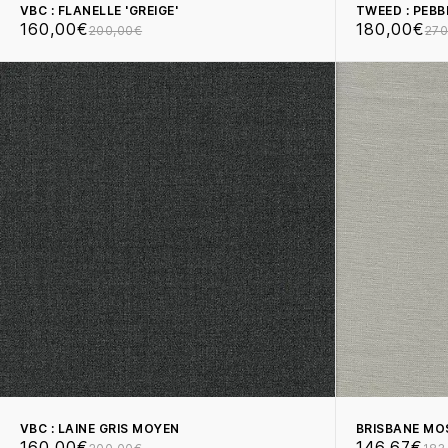
VBC : FLANELLE 'GREIGE'
TWEED : PEBB
160,00€
180,00€
200,00€
270
VBC : LAINE GRIS MOYEN
BRISBANE MO
160,00€
146,67€