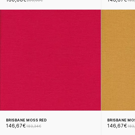
200,00€
183
BRISBANE MOSS RED
BRISBANE MO
146,67€
146,67€
183,34€
183