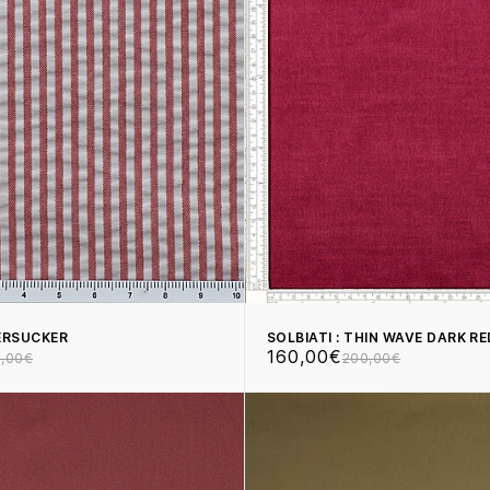
EERSUCKER
SOLBIATI : THIN WAVE DARK RE
160,00€
,00€
200,00€