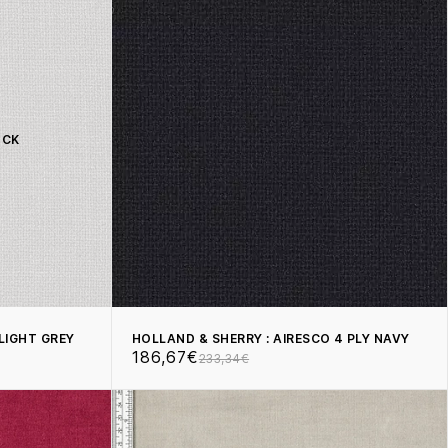
OCK
LIGHT GREY
HOLLAND & SHERRY : AIRESCO 4 PLY NAVY
186,67€
233,34€