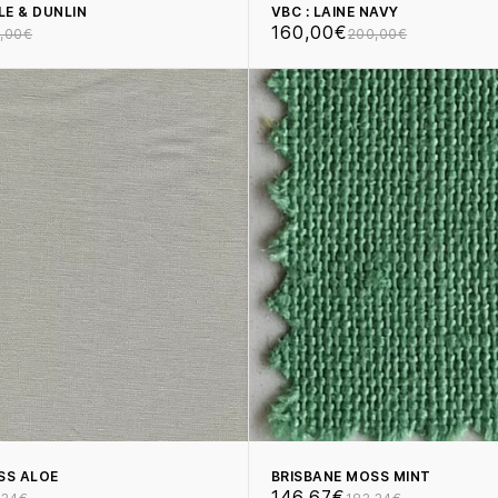
LE & DUNLIN
VBC : LAINE NAVY
160,00€
,00€
200,00€
SS ALOE
BRISBANE MOSS MINT
146,67€