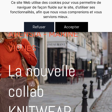
Skip to
Ce site Web utilise des cookies pour vous permettre de
naviguer de façon fluide sur le site, d’utiliser ses
main
fonctionnalités, afin que nous vous comprenions et vous
content
servions mieux.
Refuser
Accepter
ABENSIA - MARINE
VIGNES
La nouvelle
collab
​KNITWEAR