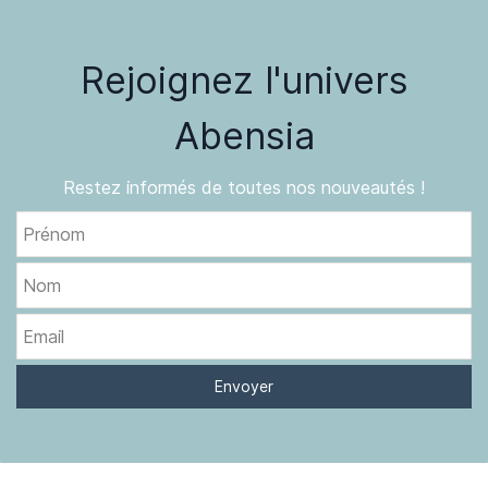
Rejoignez l'univers
Abensia
Restez informés de toutes nos nouveautés !
Prénom
Nom
Email
Envoyer