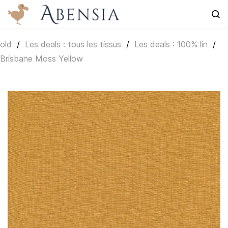
Skip to
main
content
old
/
Les deals : tous les tissus
/
Les deals : 100% lin
/
Brisbane Moss Yellow