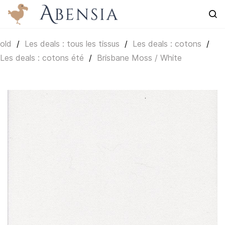
Skip to
En rupture de stock
main
content
old
/
Les deals : tous les tissus
/
Les deals : cotons
/
Les deals : cotons été
/
Brisbane Moss / White