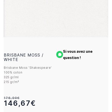
Si vous avez une
BRISBANE MOSS /
question !
WHITE
Brisbane Moss 'Shakespeare'
100% coton
325 gr/ml
215 gr/m²
176,00€
146,67€