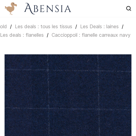
Skip to
main
content
old
/
Les deals : tous les tissus
/
Les Deals : laines
/
Les deals : flanelles
/
Caccioppoli : flanelle carreaux navy