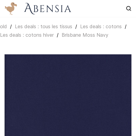
Skip to
main
content
old
/
Les deals : tous les tissus
/
Les deals : cotons
/
Les deals : cotons hiver
/
Brisbane Moss Navy