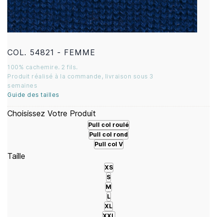
COL. 54821 - FEMME
100% cachemire. 2 fils.
Produit réalisé à la commande, livraison sous 3
semaines
Guide des tailles
Choisissez Votre Produit
Pull col roulé
Pull col rond
Pull col V
Taille
XS
S
M
L
XL
XXL