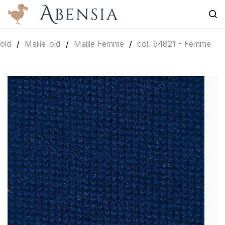
Skip to
main
content
old
/
Maille_old
/
Maille Femme
/
col. 54821 - Femme