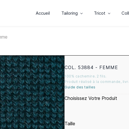
Accueil
Tailoring
Tricot
Col
emme
COL. 53884 - FEMME
100% cachemire. 2 fils.
Produit réalisé à la commande, liv
Guide des tailles
Choisissez Votre Produit
Taille