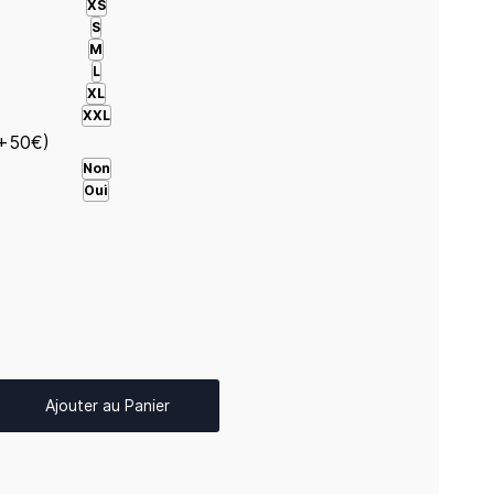
XS
S
M
L
XL
XXL
(+50€)
Non
Oui
Ajouter au Panier