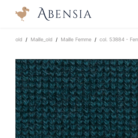
Skip to
main
content
old
/
Maille_old
/
Maille Femme
/
col. 53884 - F