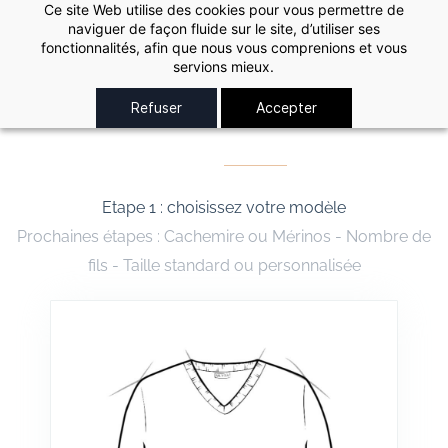
Skip to
Ce site Web utilise des cookies pour vous permettre de
naviguer de façon fluide sur le site, d’utiliser ses
main
fonctionnalités, afin que nous vous comprenions et vous
content
servions mieux.
Modèles
-
Femme
Refuser
Accepter
Etape 1 : choisissez votre modèle
Prochaines étapes : Cachemire ou Mérinos - Nombre de
fils - Taille standard ou personnalisée